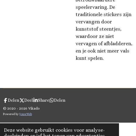
speelervaring. De
traditionele stickers zijn
vervangen door
kunststof steentjes,
waardoor ze niet
vervagen of afbladderen,
en je ook niet meer vals
kunt spelen.
Delen
Deel
Share
Delen
© 2020 - 2026 Vikado
Powered by
JouwWeb
Deze website gebruikt cookies voor analyse-
doeleinden en/of het tonen van advertenties.