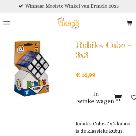
Winnaar Mooiste Winkel van Ermelo 2025
Ga
direct
naar
de
hoofdinhoud
Rubik's Cube -
3x3
€ 16,99
In
winkelwagen
Rubik’s Cube- 3x3-kubus
is de klassieke kubus.