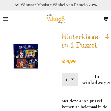
Winnaar Mooiste Winkel van Ermelo 2025
Ga
direct
naar
de
hoofdinhoud
Sinterklaas - 4
in 1 Puzzel
€ 4,99
In
winkelwage
Met deze 4 in 1 puzzel
komen ze helemaal in de