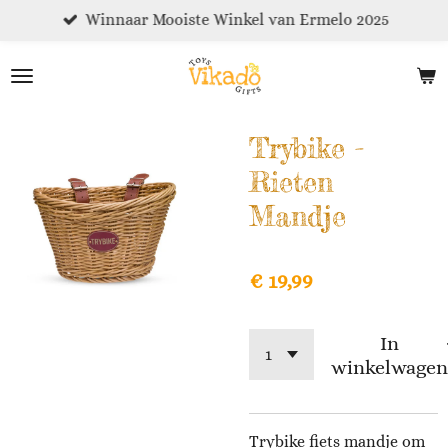
Winnaar Mooiste Winkel van Ermelo 2025
Ga
direct
naar
de
hoofdinhoud
Trybike -
Rieten
Mandje
€ 19,99
In
winkelwagen
Trybike fiets mandje om