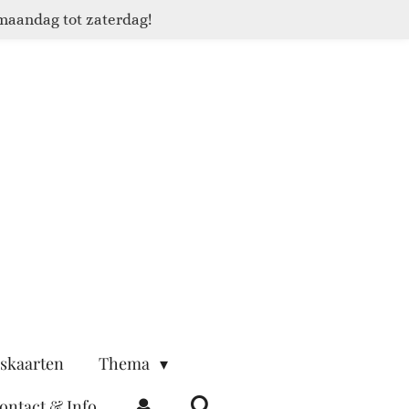
maandag tot zaterdag!
skaarten
Thema
ontact & Info