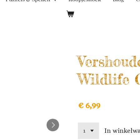
Vershoudc
Wildlife
€ 6,99
In winkelw