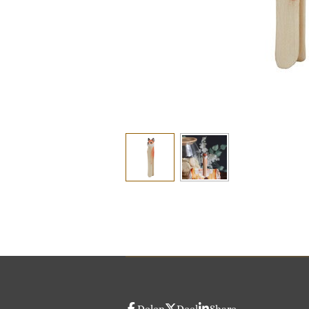
Delen
Deel
Share