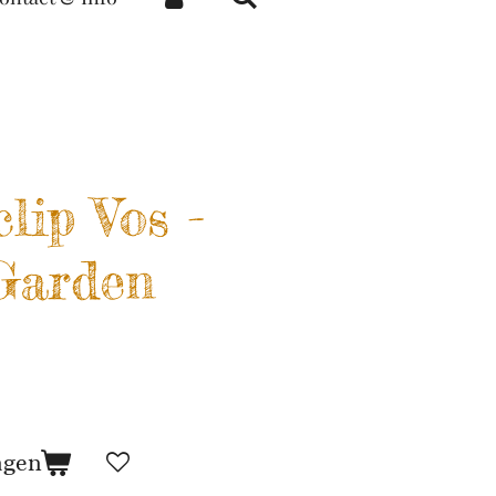
lip Vos -
 Garden
agen