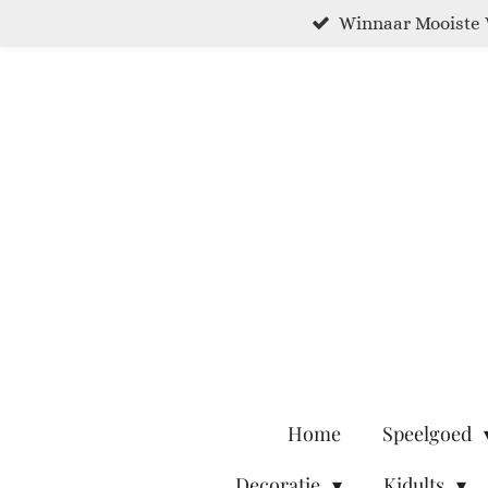
Winnaar Mooiste 
Ga
direct
naar
de
hoofdinhoud
Home
Speelgoed
Decoratie
Kidults