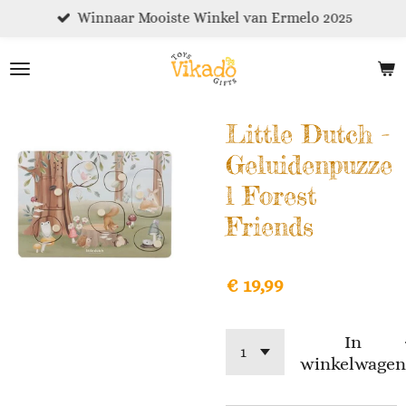
Winnaar Mooiste Winkel van Ermelo 2025
Ga
direct
naar
de
hoofdinhoud
Little Dutch -
Geluidenpuzze
l Forest
Friends
€ 19,99
In
winkelwagen