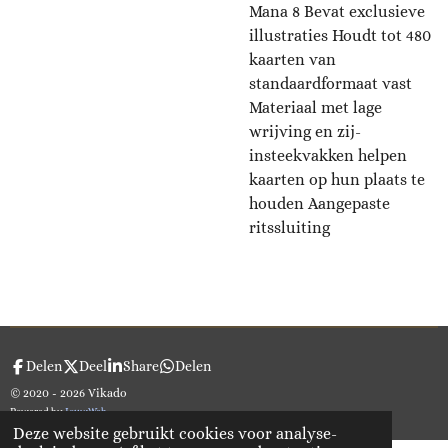
Mana 8 Bevat exclusieve
illustraties Houdt tot 480
kaarten van
standaardformaat vast
Materiaal met lage
wrijving en zij-
insteekvakken helpen
kaarten op hun plaats te
houden Aangepaste
ritssluiting
Delen
Deel
Share
Delen
© 2020 - 2026 Vikado
Powered by
JouwWeb
Deze website gebruikt cookies voor analyse-