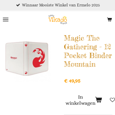
Winnaar Mooiste Winkel van Ermelo 2025
Ga
direct
naar
de
hoofdinhoud
Magic The
Gathering - 12
Pocket Binder
Mountain
€ 49,95
In
winkelwagen