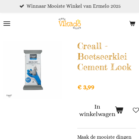
Winnaar Mooiste Winkel van Ermelo 2025
Ga
direct
naar
de
hoofdinhoud
Creall -
Boetseerklei
Cement Look
€ 3,99
In
winkelwagen
Maak de mooiste dingen