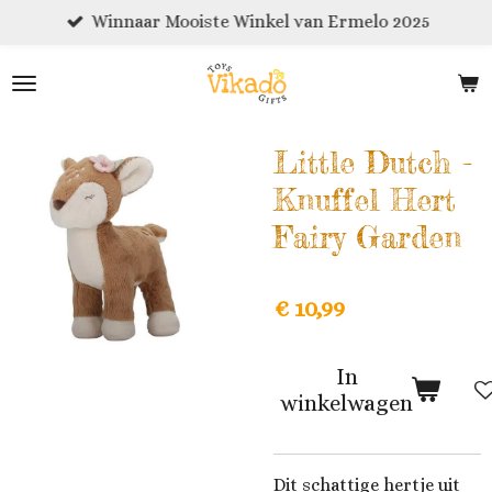
Winnaar Mooiste Winkel van Ermelo 2025
Ga
direct
naar
de
hoofdinhoud
Little Dutch -
Knuffel Hert
Fairy Garden
€ 10,99
In
winkelwagen
Dit schattige hertje uit