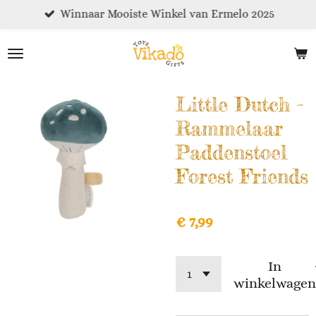
Winnaar Mooiste Winkel van Ermelo 2025
Ga
direct
naar
de
hoofdinhoud
Little Dutch -
Rammelaar
Paddenstoel
Forest Friends
€ 7,99
In
winkelwagen