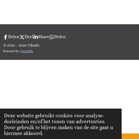
Delen
Deel
Share
Delen
© 2020 - 2026 Vikado
Powered by
JouwWeb
Deze website gebruikt cookies voor analyse-
doeleinden en/of het tonen van advertenties.
Door gebruik te blijven maken van de site gaat u
hiermee akkoord.