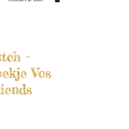
tch -
oekje Vos
riends