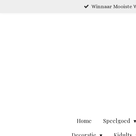
Winnaar Mooiste W
Ga
direct
naar
de
hoofdinhoud
Home
Speelgoed
Decoratie
Kidults