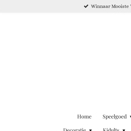
Winnaar Mooiste 
Ga
direct
naar
de
hoofdinhoud
Home
Speelgoed
Decoratie
Kidults