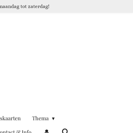
maandag tot zaterdag!
skaarten
Thema
ontact & Info