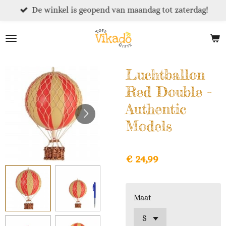
De winkel is geopend van maandag tot zaterdag!
Ga
direct
naar
de
hoofdinhoud
Luchtballon
Red Double -
Authentic
Models
€ 24,99
Maat