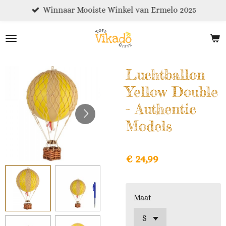
Winnaar Mooiste Winkel van Ermelo 2025
Ga
direct
naar
de
hoofdinhoud
Luchtballon
Yellow Double
- Authentic
Models
€ 24,99
Maat