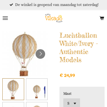
De winkel is geopend van maandag tot zaterdag!
Ga
direct
naar
de
hoofdinhoud
Luchtballon
White/Ivory -
Authentic
Models
€ 24,99
Maat