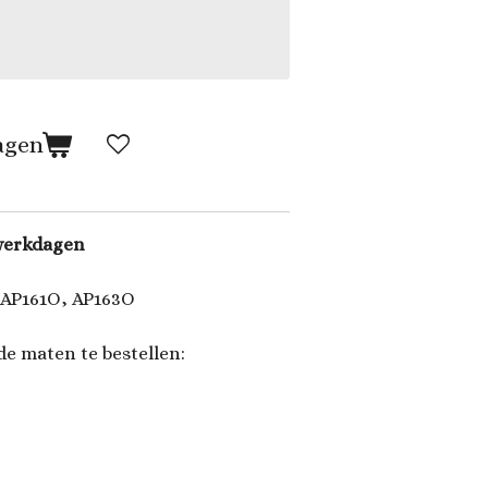
agen
 werkdagen
 AP161O, AP163O
de maten te bestellen: