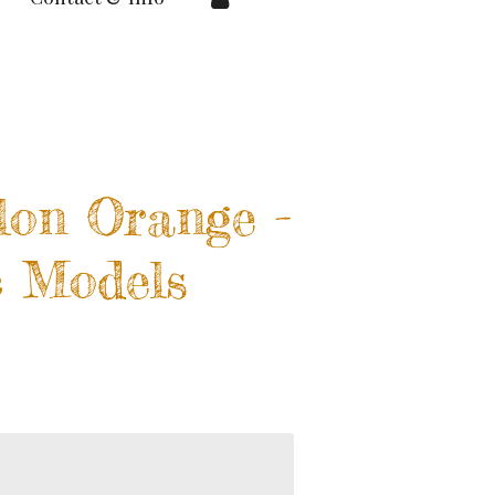
lon Orange -
c Models