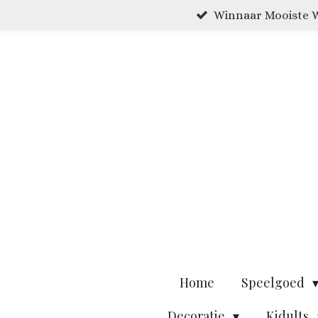
Winnaar Mooiste W
Ga
direct
naar
de
hoofdinhoud
Home
Speelgoed
Decoratie
Kidults