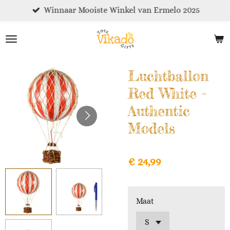
Winnaar Mooiste Winkel van Ermelo 2025
Ga
direct
naar
de
hoofdinhoud
Luchtballon
Red White -
Authentic
Models
€ 24,99
Maat