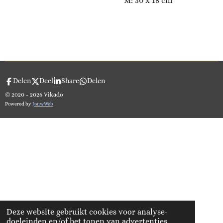
M: 30 x 18 cm
Delen
Deel
Share
Delen
© 2020 - 2026 Vikado
Powered by
JouwWeb
Deze website gebruikt cookies voor analyse-
doeleinden en/of het tonen van advertenties.