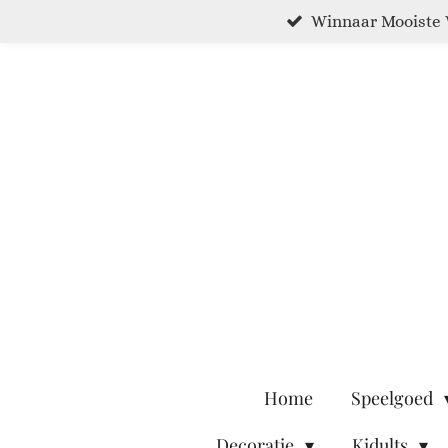
Winnaar Mooiste 
Ga
direct
naar
de
hoofdinhoud
Home
Speelgoed
Decoratie
Kidults