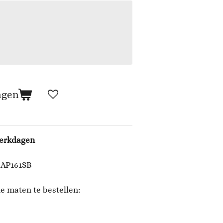
agen
werkdagen
 AP161SB
e maten te bestellen: