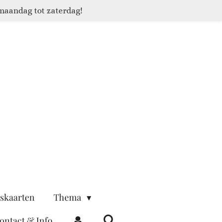
maandag tot zaterdag!
skaarten
Thema
ontact & Info