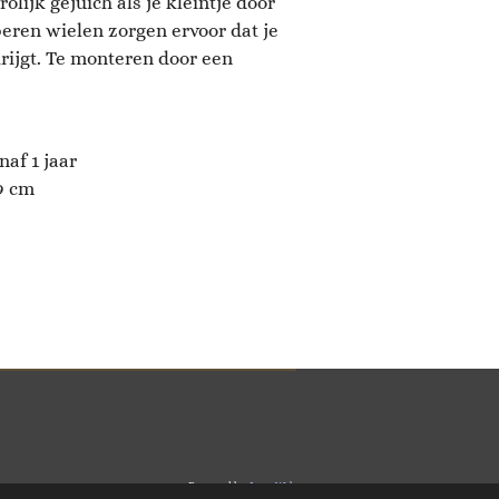
rolijk gejuich als je kleintje door
eren wielen zorgen ervoor dat je
krijgt. Te monteren door een
naf 1 jaar
49 cm
Powered by
JouwWeb