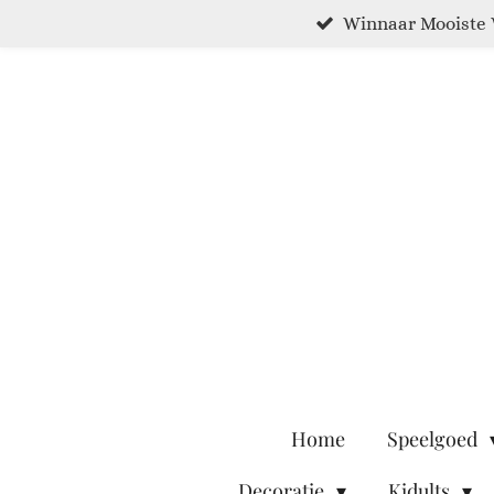
Winnaar Mooiste 
Ga
direct
naar
de
hoofdinhoud
Home
Speelgoed
Decoratie
Kidults