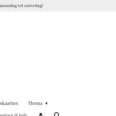
maandag tot zaterdag!
skaarten
Thema
ontact & Info