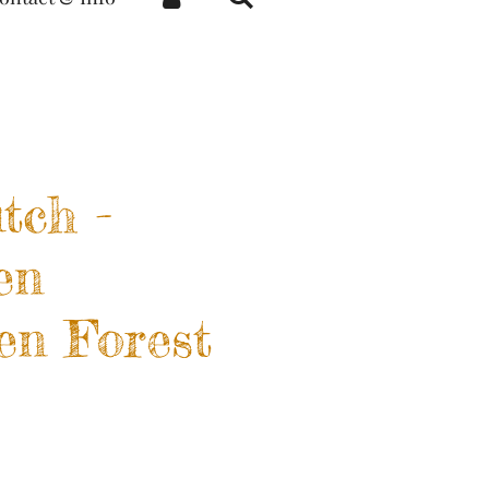
tch -
ten
n Forest