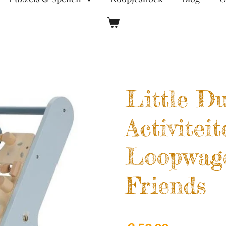
Little Du
Activitei
Loopwage
Friends