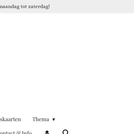
maandag tot zaterdag!
skaarten
Thema
ontact & Info