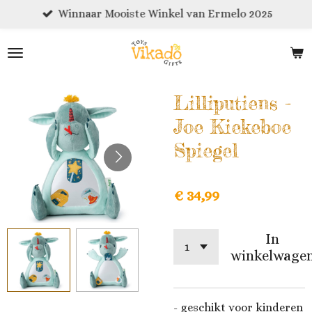
Winnaar Mooiste Winkel van Ermelo 2025
Ga
direct
naar
de
hoofdinhoud
Lilliputiens -
Joe Kiekeboe
Spiegel
€ 34,99
In
winkelwage
- geschikt voor kinderen