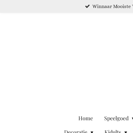
Winnaar Mooiste 
Ga
direct
naar
de
hoofdinhoud
Home
Speelgoed
Decoratie
Kidults