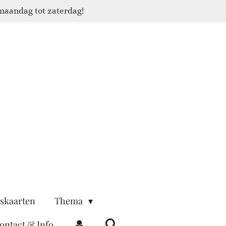
maandag tot zaterdag!
skaarten
Thema
ontact & Info