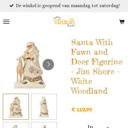
De winkel is geopend van maandag tot zaterdag!
Ga
direct
naar
de
hoofdinhoud
Santa With
Fawn and
Deer Figurine
- Jim Shore -
White
Woodland
€ 119,99
In