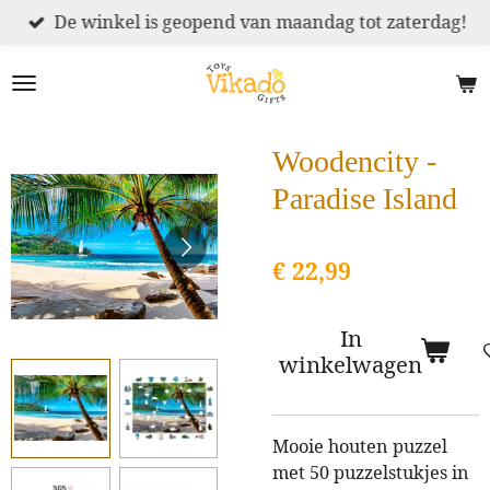
De winkel is geopend van maandag tot zaterdag!
Ga
direct
naar
de
hoofdinhoud
Woodencity -
Paradise Island
€ 22,99
In
winkelwagen
Mooie houten puzzel
met 50 puzzelstukjes in