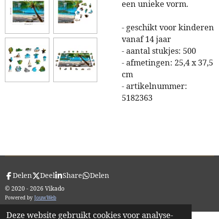
een unieke vorm.
- geschikt voor kinderen
vanaf 14 jaar
- aantal stukjes: 500
- afmetingen: 25,4 x 37,5
cm
- artikelnummer:
5182363
Delen
Deel
Share
Delen
© 2020 - 2026 Vikado
Powered by
JouwWeb
Deze website gebruikt cookies voor analyse-