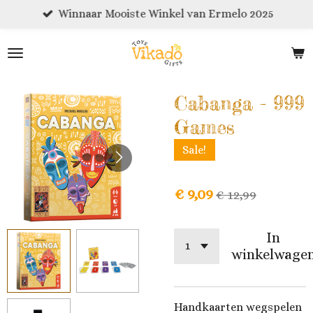
Winnaar Mooiste Winkel van Ermelo 2025
Ga
direct
naar
de
hoofdinhoud
Cabanga - 999
Games
Sale!
€ 9,09
€ 12,99
In
winkelwage
Handkaarten wegspelen