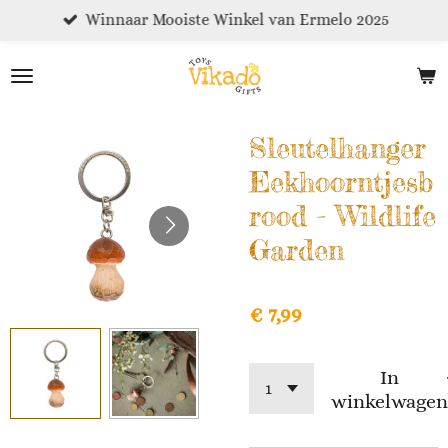
Winnaar Mooiste Winkel van Ermelo 2025
Ga
direct
naar
de
hoofdinhoud
Sleutelhanger
Eekhoorntjesb
rood - Wildlife
Garden
€ 7,99
In
winkelwagen