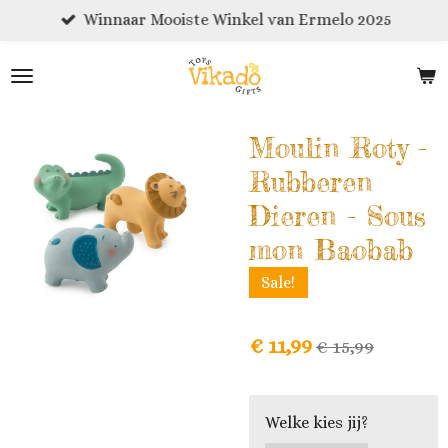
Winnaar Mooiste Winkel van Ermelo 2025
Ga
direct
naar
de
hoofdinhoud
Moulin Roty -
Rubberen
Dieren - Sous
mon Baobab
Sale!
€ 11,99
€ 15,99
Welke kies jij?