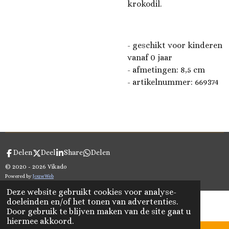
krokodil.
- geschikt voor kinderen
vanaf 0 jaar
- afmetingen:
8,5
cm
- artikelnummer: 669374
Delen
Deel
Share
Delen
© 2020 - 2026 Vikado
Powered by
JouwWeb
Deze website gebruikt cookies voor analyse-
doeleinden en/of het tonen van advertenties.
Door gebruik te blijven maken van de site gaat u
hiermee akkoord.