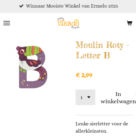
Winnaar Mooiste Winkel van Ermelo 2025
Ga
direct
naar
de
hoofdinhoud
Moulin Roty -
Letter B
€ 2,99
In
winkelwagen
Leuke sierletter voor de
allerkleinsten.