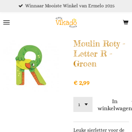
Winnaar Mooiste Winkel van Ermelo 2025
Ga
direct
naar
de
hoofdinhoud
Moulin Roty -
Letter R -
Groen
€ 2,99
In
winkelwagen
Leuke sierletter voor de