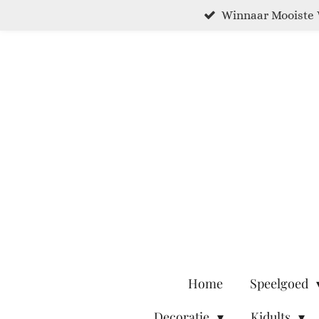
Winnaar Mooiste 
Ga
direct
naar
de
hoofdinhoud
Home
Speelgoed
Decoratie
Kidults