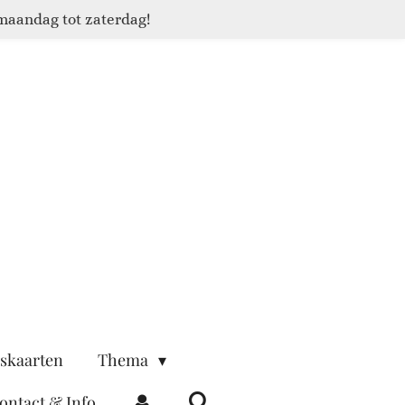
maandag tot zaterdag!
skaarten
Thema
ontact & Info