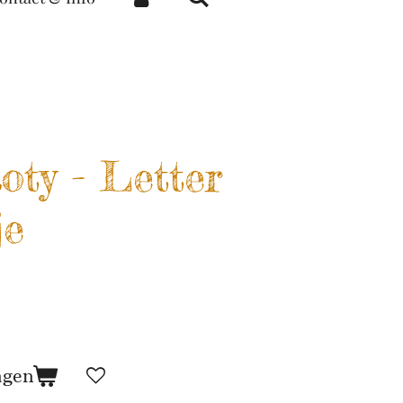
oty - Letter
je
agen