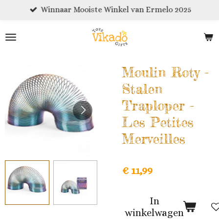
Winnaar Mooiste Winkel van Ermelo 2025
Ga
direct
naar
de
hoofdinhoud
Moulin Roty -
Stalen
Traploper -
Les Petites
Merveilles
€ 11,99
In
winkelwagen