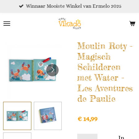
Winnaar Mooiste Winkel van Ermelo 2025
Ga
direct
naar
de
hoofdinhoud
Moulin Roty -
Magisch
Schilderen
met Water -
Les Aventures
de Paulie
€ 14,99
In