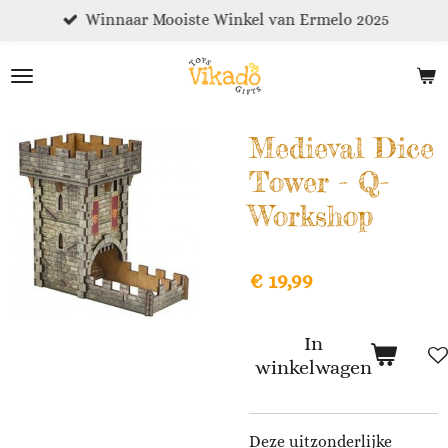
Winnaar Mooiste Winkel van Ermelo 2025
Ga
direct
naar
de
hoofdinhoud
Medieval Dice
Tower - Q-
Workshop
€ 19,99
In
winkelwagen
Deze uitzonderlijke