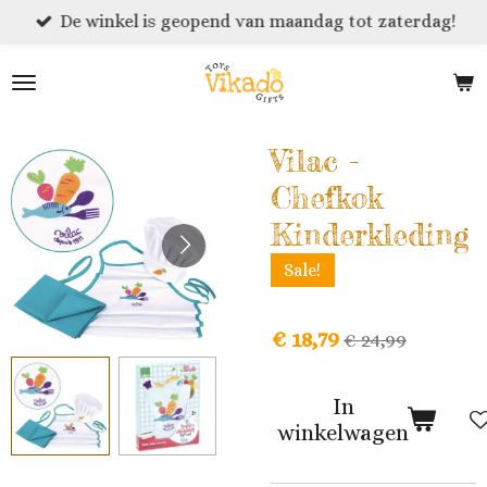
De winkel is geopend van maandag tot zaterdag!
Ga
direct
naar
de
hoofdinhoud
Vilac -
Chefkok
Kinderkleding
Sale!
€ 18,79
€ 24,99
In
winkelwagen