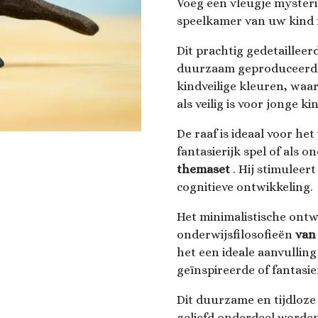
Voeg een vleugje mysteri
speelkamer van uw kind
Dit prachtig gedetailleer
duurzaam geproduceerd h
kindveilige kleuren, waa
als veilig is voor jonge k
De raaf is ideaal voor het
fantasierijk spel of als 
themaset
. Hij stimuleert
cognitieve ontwikkeling.
Het minimalistische ontwe
onderwijsfilosofieën
van
het een ideale aanvullin
geïnspireerde of fantasi
Dit duurzame en tijdloze
geliefd onderdeel worden