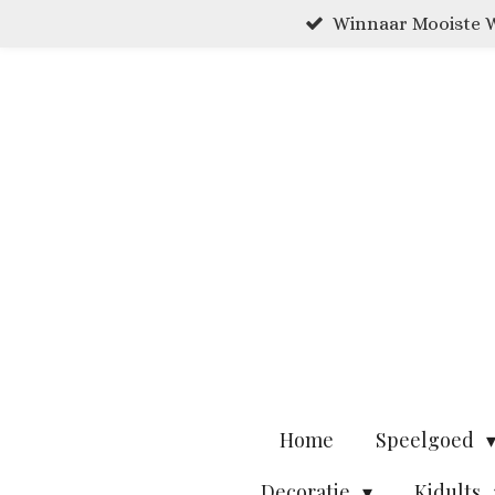
Winnaar Mooiste W
Ga
direct
naar
de
hoofdinhoud
Home
Speelgoed
Decoratie
Kidults