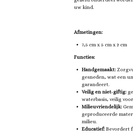
uw kind.
Afmetingen:
7,5 cm x 5 cm x 2 cm
Functies:
Handgemaakt:
Zorgvu
gesneden, wat een un
garandeert.
Veilig en niet-giftig:
ge
waterbasis, veilig voo
Milieuvriendelijk:
Gem
geproduceerde materi
milieu.
Educatief:
Bevordert fa