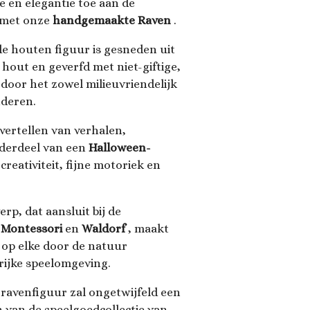
e en elegantie toe aan de
 met onze
handgemaakte Raven
.
de houten figuur is gesneden uit
out en geverfd met niet-giftige,
rdoor het zowel milieuvriendelijk
inderen.
 vertellen van verhalen,
onderdeel van een
Halloween-
 creativiteit, fijne motoriek en
rp, dat aansluit bij de
 Montessori
en
Waldorf
, maakt
g op elke door de natuur
erijke speelomgeving.
 ravenfiguur zal ongetwijfeld een
 van de speelgoedcollectie van