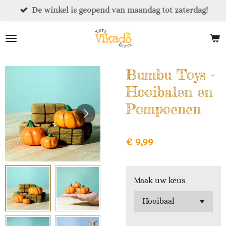
De winkel is geopend van maandag tot zaterdag!
Ga
direct
naar
de
hoofdinhoud
Bumbu Toys -
Hooibalen en
Pompoenen
€ 9,99
Maak uw keus