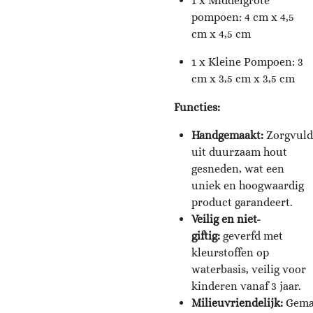
1 x Middelgrote
pompoen: 4 cm x 4,5
cm x 4,5 cm
1 x Kleine Pompoen: 3
cm x 3,5 cm x 3,5 cm
Functies:
Handgemaakt:
Z
orgvuld
uit duurzaam hout
gesneden, wat een
uniek en hoogwaardig
product garandeert.
Veilig en niet-
giftig:
geverfd met
kleurstoffen op
waterbasis, veilig voor
kinderen vanaf 3 jaar.
Milieuvriendelijk:
Gema