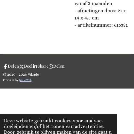
vanaf 3 maanden
- afmetingen doos: 21 x
14 x 4,5 cm
- artikelnummer:
616331
Delen
Deel
Share
Delen
© 2020 - 2026 Vikado
Powered by
JouwWeb
Deze website gebruikt cookies voor analyse-
doeleinden en/of het tonen van advertenties.
Door gebruik te blijven maken van de site gaat u