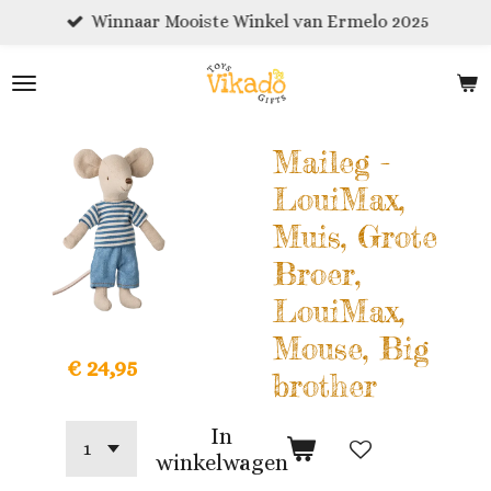
Winnaar Mooiste Winkel van Ermelo 2025
Ga
direct
naar
de
hoofdinhoud
Maileg -
LouiMax,
Muis, Grote
Broer,
LouiMax,
Mouse, Big
€ 24,95
brother
In
winkelwagen