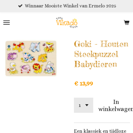
Winnaar Mooiste Winkel van Ermelo 2025
Ga
direct
naar
de
hoofdinhoud
Goki - Houten
Steekpuzzel
Babydieren
€ 13,99
In
winkelwage
Een klassiek en tijdloze