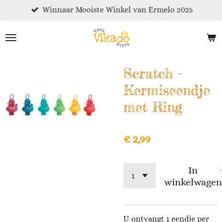
Winnaar Mooiste Winkel van Ermelo 2025
Ga
direct
naar
de
hoofdinhoud
Scratch -
Kermiseendje
met Ring
€ 2,99
In
winkelwagen
U ontvangt 1 eendje per