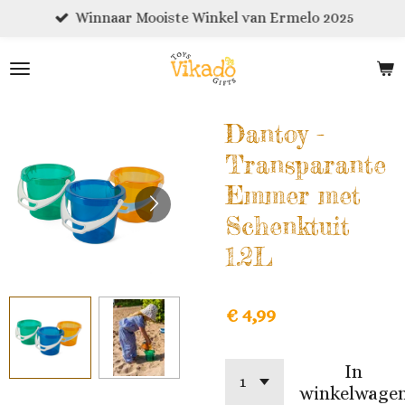
Winnaar Mooiste Winkel van Ermelo 2025
Ga
direct
naar
de
hoofdinhoud
Dantoy -
Transparante
Emmer met
Schenktuit
1.2L
€ 4,99
In
winkelwage