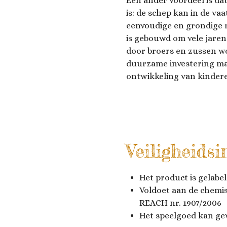
Een ander voordeel is d
is: de schep kan in de va
eenvoudige en grondige r
is gebouwd om vele jaren
door broers en zussen w
duurzame investering maa
ontwikkeling van kinder
Veiligheidsi
Het product is gelabe
Voldoet aan de chemi
REACH nr. 1907/2006
Het speelgoed kan g