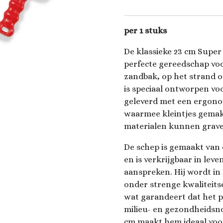
per 1 stuks
De klassieke 23 cm Super
perfecte gereedschap voo
zandbak, op het strand o
is speciaal ontworpen vo
geleverd met een ergono
waarmee kleintjes gemakk
materialen kunnen grave
De schep is gemaakt van
en is verkrijgbaar in lev
aanspreken. Hij wordt 
onder strenge kwaliteits
wat garandeert dat het 
milieu- en gezondheidsn
cm maakt hem ideaal voor