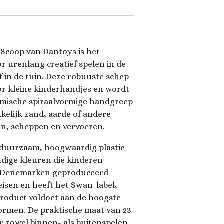
 Scoop van Dantoys is het
r urenlang creatief spelen in de
f in de tuin. Deze robuuste schep
or kleine kinderhandjes en wordt
mische spiraalvormige handgreep
elijk zand, aarde of andere
n, scheppen en vervoeren.
 duurzaam, hoogwaardig plastic
endige kleuren die kinderen
in Denemarken geproduceerd
eisen en heeft het Swan-label,
product voldoet aan de hoogste
ormen. De praktische maat van 23
 zowel binnen- als buitenspelen.