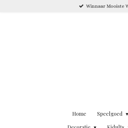
Winnaar Mooiste W
Ga
direct
naar
de
hoofdinhoud
Home
Speelgoed
Decoratie
Kidults