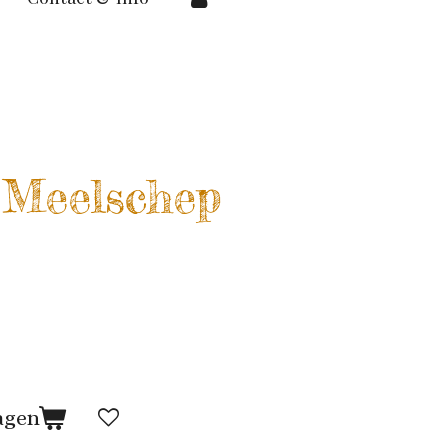
 Meelschep
agen