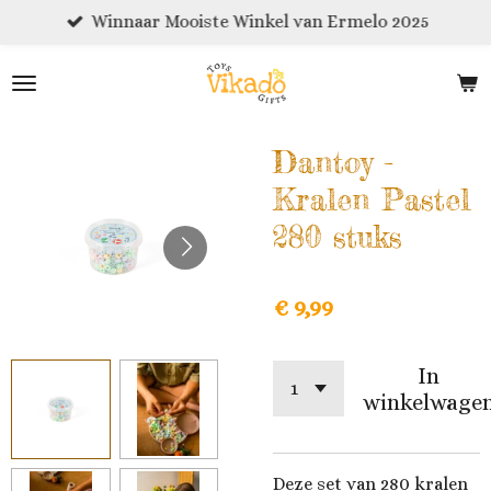
Winnaar Mooiste Winkel van Ermelo 2025
Ga
direct
naar
de
hoofdinhoud
Dantoy -
Kralen Pastel
280 stuks
€ 9,99
In
winkelwage
Deze set van 280 kralen