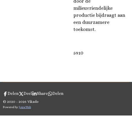
door de
milieuvriendelijke
productie bijdraagt ​​aan
een duurzamere
toekomst.
5910
Delen
Deel
Share
Delen
© 2020 - 2026 Vikado
Powered by
JouwWeb