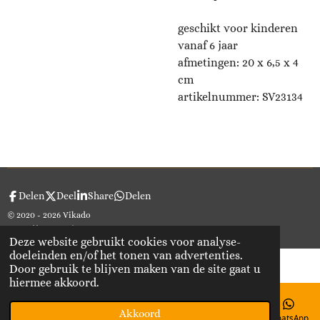
geschikt voor kinderen
vanaf 6 jaar
afmetingen: 20 x 6,5 x 4
cm
artikelnummer:
SV23134
Delen
Deel
Share
Delen
© 2020 - 2026 Vikado
Powered by
JouwWeb
Deze website gebruikt cookies voor analyse-
doeleinden en/of het tonen van advertenties.
Door gebruik te blijven maken van de site gaat u
hiermee akkoord.
Akkoord
E-mailadres
Telefoonnummer
Kaart
WhatsApp