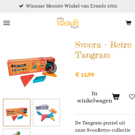
Winnaar Mooiste Winkel van Ermelo 2025
Ga
direct
naar
de
hoofdinhoud
Svoora - Retro
Tangram
€ 11,99
In
winkelwagen
De Tangram-puzzel uit
onze SvooRetro-collectie