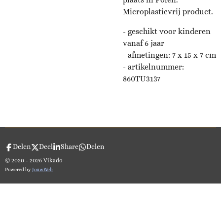
Microplasticvrij product.
- geschikt voor kinderen
vanaf 6 jaar
- afmetingen: 7 x 15 x 7 cm
- artikelnummer:
860TU3137
Delen
Deel
Share
Delen
© 2020 - 2026 Vikado
Powered by
JouwWeb