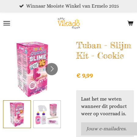
Winnaar Mooiste Winkel van Ermelo 2025
Ga
direct
naar
de
hoofdinhoud
Tuban - Slijm
Kit - Cookie
€ 9,99
Laat het me weten
wanneer dit product
weer op voorraad is.