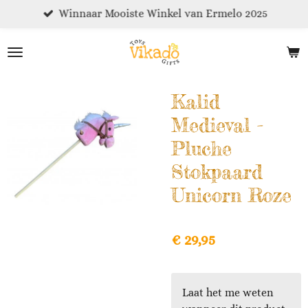
Winnaar Mooiste Winkel van Ermelo 2025
Ga
direct
naar
de
hoofdinhoud
Kalid
Medieval -
Pluche
Stokpaard
Unicorn Roze
€ 29,95
Laat het me weten