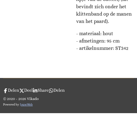
bevindt zich onder het
klittenband op de manen
van het paard).
- materiaal: hout
-
afmetingen: 95 cm
- artikelnummer:
ST342
Delen
Deel
Share
Delen
© 2020 - 2026 Vikado
Powered by
JouwWeb