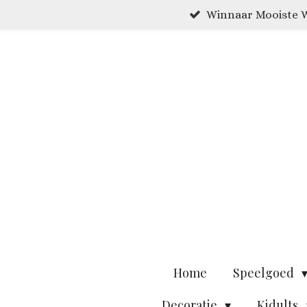
Winnaar Mooiste W
Ga
direct
naar
de
hoofdinhoud
Home
Speelgoed
Decoratie
Kidults