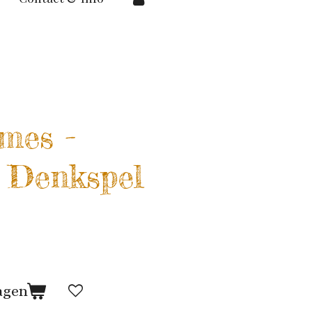
mes -
 Denkspel
agen