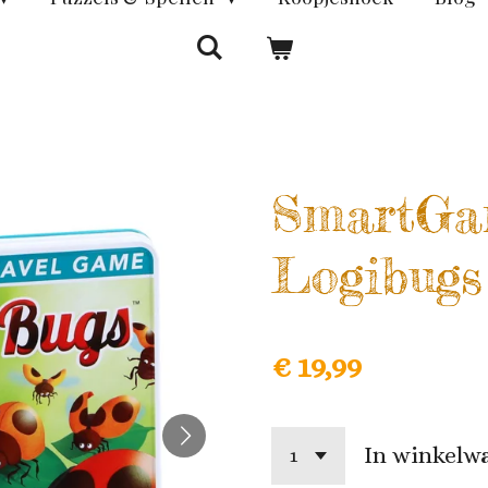
SmartGa
Logibugs
€ 19,99
In winkelw