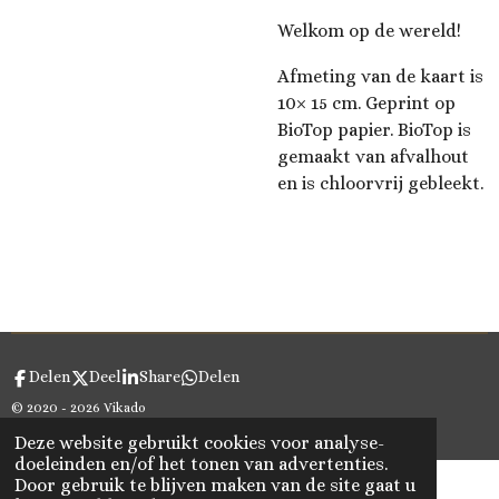
Welkom op de wereld!
Afmeting van de kaart is
10× 15 cm. Geprint op
BioTop papier. BioTop is
gemaakt van afvalhout
en is chloorvrij gebleekt.
Delen
Deel
Share
Delen
© 2020 - 2026 Vikado
Powered by
JouwWeb
Deze website gebruikt cookies voor analyse-
doeleinden en/of het tonen van advertenties.
Door gebruik te blijven maken van de site gaat u