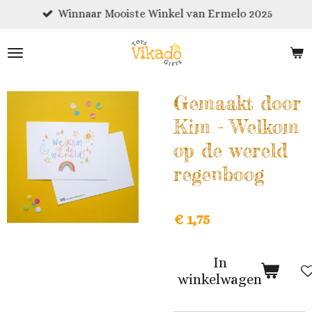
Winnaar Mooiste Winkel van Ermelo 2025
Ga
direct
naar
de
hoofdinhoud
Gemaakt door
Kim - Welkom
op de wereld
regenboog
€ 1,75
In
winkelwagen