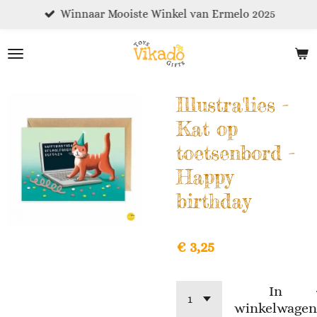
Winnaar Mooiste Winkel van Ermelo 2025
Ga
direct
naar
de
hoofdinhoud
Illustra'lies -
Kat op
toetsenbord -
Happy
birthday
€ 3,25
In
winkelwagen