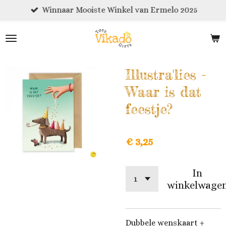
Winnaar Mooiste Winkel van Ermelo 2025
Ga
direct
naar
de
hoofdinhoud
Illustra'lies -
Waar is dat
feestje?
€ 3,25
In
winkelwage
Dubbele wenskaart +