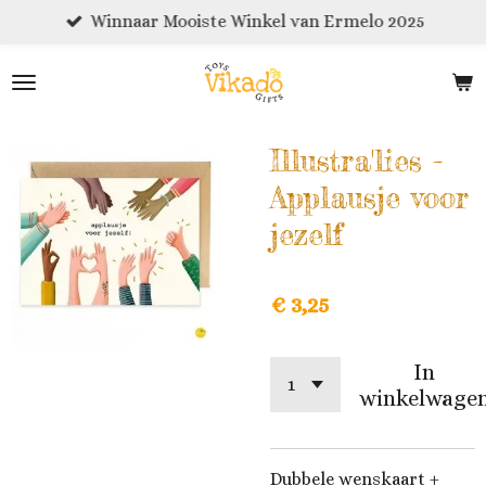
Winnaar Mooiste Winkel van Ermelo 2025
Ga
direct
naar
de
hoofdinhoud
Illustra'lies -
Applausje voor
jezelf
€ 3,25
In
winkelwage
Dubbele wenskaart +